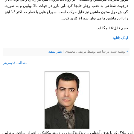
درجهت شعاعي به عقب وجلو جابجا کرد .اين بازو در جهات بالا وپايين و به صورت
گردش حول ستون ماشين نيز قابل حرکت است. سوراخ هايي با قطر حد اکثر 3.5 اينچ
را با اين ماشين ها مي توان سوراخ کاری کرد...
حجم فایل:
1.6 مگابایت
لینک دانلود
+
نوشته شده در ساعت توسط مرتضی محمدی |
نظر بدهيد
مطالب قدیمی‌تر
این وبلاگ که با هدف آشنایی بازدیدکنندگانش در زمينه مکانيک - اعم از ساخت و تولید ،