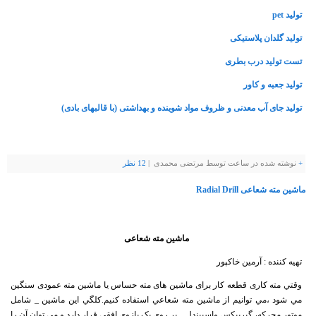
تولید pet
تولید گلدان پلاستیکی
تست تولید درب بطری
تولید جعبه و کاور
تولید جای آب معدنی و ظروف مواد شوینده و بهداشتی (با قالبهای بادی)
+
نوشته شده در ساعت توسط مرتضی محمدی |
12 نظر
ماشین مته شعاعی Radial Drill
ماشین مته شعاعی
تهیه کننده : آرمین خاکپور
وقتي مته کاری قطعه کار برای ماشين های مته حساس يا ماشين مته عمودی سنگين
مي شود ،مي توانيم از ماشين مته شعاعي استفاده کنيم.کلگي اين ماشين _ شامل
موتور محرکه، گيريبکس واسپيندل _ بر روی يک بازوی افقي قرار دارد و مي توان آن را