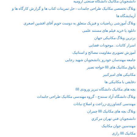
دانشجویان مکانیک دانشگاه صنعتی ارومیه
وبلاگ تخصصی مکانیک طراحی جامدات - حل تمرینات کتاب ها و گزارش کارگاه ها و
آزمایشگاه ها
وبلاگ آموزشی ریاضیات و فیزیک متعلق به دوست خوبم آقای افشین اصغری
دانلود یا خرید فیلم های مستند علمی
برترین وبلاگ مکانیکی جهان
اسرار کائنات...موجودات فضایی
آموزش تصویری مقاومت مصالح و استاتیک
جامعه مهندسان خودرو_دانشجویان شهید رجایی
پاتوق مکانیک های 88 خواجه نصیر
مکانیکی های امیرکبیر
دقایقی با مکانیکی ها
بچه های مکانیک دانشگاه تبریز ورودی 88
وبلاگ دانشگاه آزاد سنندج - گروه مهندسی مکانیک طراحی جامدات
مهندسی کشاورزی-زراعت و اصلاح نباتات
وبلاگ بچه های مکانیک 88 چمران
دانشجويان فني تهران مركزي
مهندسین جوان مکانیک
مکانیک 88 رازی