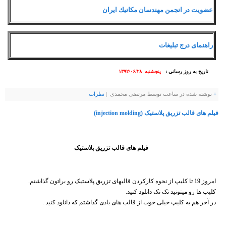
عضویت در انجمن مهندسان مكانيك ايران
راهنمای درج تبلیغات
تاریخ به روز رسانی :
پنجشنبه ۱۳۹۲/۰۶/۲۸
+
نوشته شده در ساعت توسط مرتضی محمدی |
نظرات
فیلم های قالب تزریق پلاستیک (injection molding)
فیلم های قالب تزریق پلاستیک
امروز 19 تا کلیپ از نحوه کارکردن قالبهای تزریق پلاستیک رو براتون گذاشتم.
کلیپ ها رو میتونید تک تک دانلود کنید.
در آخر هم یه کلیپ خیلی خوب از قالب های بادی گذاشتم که دانلود کنید .